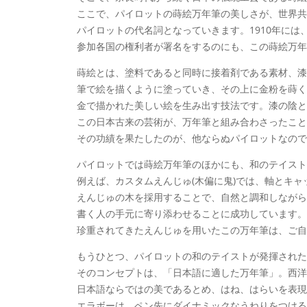
ここで、パイロットの蒔絵万年筆の美しさが、世界共
パイロットの代名詞となっていきます。1910年には
参加各国の権利者が署名をするのにも、この蒔絵万年
蒔絵とは、塗料であると同時に接着剤である素材、漆
筆で絵を描くように塗っていき、その上に金粉を蒔く
金で描かれた美しい絵を生み出す技法です。漆の陰と
この日本古来の芸術が、万年筆と組み合わさったこと
その功績を果たしたのが、他ならぬパイロットなので
パイロットでは蒔絵万年筆のほかにも、和のテイスト
例えば、カスタムえんじゅ(木偏に鬼)では、軸とキ
えんじゅの木を採用することで、自然と調和しながら
書く人の手元に寄り添わせることに成功しています。
珍重されてきたえんじゅを用いたこの万年筆は、ご自
もうひとつ、パイロットの和のテイストが発揮された
そのコンセプトは、「日本語に適した万年筆」。西洋
日本語ならではの美であるとめ、はね、はらいを表現
エラボーは、ペン先にダイナミックなうねりをつける