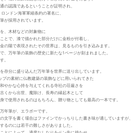
通の認識であるということが証明され、
、ロンドン海軍軍縮条約の署名に、
筆が採用されています。
を、木材などの対象物に
ことで、漆で描かれた部分だけに金粉が付着し、
金の陽で表現されたその世界は、見るものを引き込みます。
で、万年筆の装飾の歴史に新たな1ページが刻まれました。
す。
を存分に盛り込んだ万年筆を世界に送り出しています。
ャップの素材に仏教建築の装飾などに用いられてきた
和やかな心持を与えてくれる寺社の荘厳さを
古くから出世、魔除け、長寿の縁起木として
身で使用されるのはもちろん、贈り物としても最高の一本です。
万年筆が、エラボーです。
の文字を書く場合はファインでかっちりした書き味が適していますが、
するのには若干の難しさがありました。
ことによって、適度なしなりをペン先に持たせ、