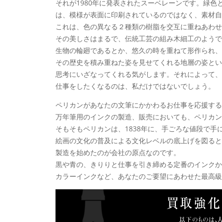
それが1980年に発表されたスーベレーンです。緑
は、模様が表面に印刷されているのではなく、素材自
これは、色の異なる２種類の樹脂を交互に重ねあわせ
その美しさはまるで、伝統工芸の組み木細工のようで
生物の輪廻であるとか、悠久の時を重ねて形作られ、
その歴史を積み重ねた姿を見せてくれる地層の姿とい
思考にいざなってくれる気がします。それによって、
仕事をしたくなるのは、私だけではないでしょう。
ペリカンがあなたの文筆にかかわるお仕事を応援する
万年筆用のインクの製造、販売においても、ペリカン
そもそもペリカンは、1838年に、手ごろな値段で手
絵画の文化の普及による文化レベルの底上げを図ると
製造を始めたのが会社の原点なのです。
黒や青の、きりりと仕事を引き締める定番のインクか
カラーインクなど、あなたのご要望にあわせた最高級