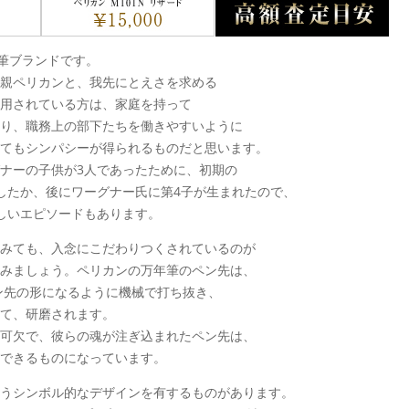
年筆ブランドです。
親ペリカンと、我先にとえさを求める
用されている方は、家庭を持って
り、職務上の部下たちを働きやすいように
てもシンパシーが得られるものだと思います。
ナーの子供が3人であったために、初期の
したか、後にワーグナー氏に第4子が生まれたので、
しいエピソードもあります。
みても、入念にこだわりつくされているのが
みましょう。ペリカンの万年筆のペン先は、
ペン先の形になるように機械で打ち抜き、
て、研磨されます。
可欠で、彼らの魂が注ぎ込まれたペン先は、
できるものになっています。
いうシンボル的なデザインを有するものがあります。