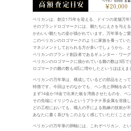
ペリカンは、創立175年を迎える、ドイツの老舗万
そのブランドロゴマークには、雛たちにえさを与える
かわいい雛たちの姿が描かれています。万年筆をご愛
このペリカンのロゴマークのように家族を養っていた
マネジメントしておられる方が多いでしょうから、と
ペリカンのブランド創設者であるギュンター・ワーグ
ペリカンのロゴマークに描かれている雛の数は3匹で
ロゴマークの雛の数も4匹に増やしたというほほえま
ペリカンの万年筆は、構成しているどの部品をとって
特徴です。今回はそのなかでも、ペン先と胴軸をみて
まず14金か18金で出来た板を湾曲させたものを、
その先端にイリジウムというプラチナ系金属を溶接し
どの工程においても、職人の手による熟練の技術が不
あなたに書く喜びをこの上なく感じていただくことが
ペリカンの万年筆の胴軸には、これぞペリカン、と