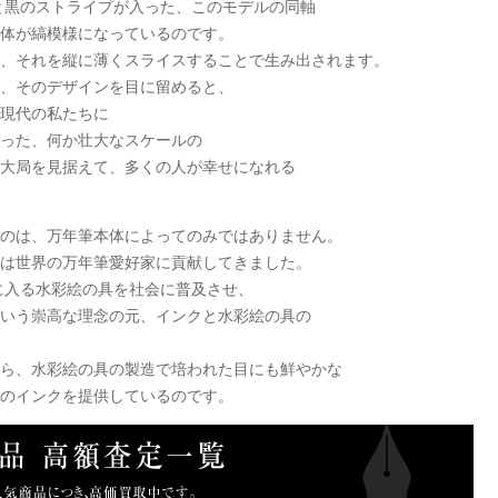
色と黒のストライプが入った、このモデルの同軸
体が縞模様になっているのです。
、それを縦に薄くスライスすることで生み出されます。
、そのデザインを目に留めると、
現代の私たちに
った、何か壮大なスケールの
大局を見据えて、多くの人が幸せになれる
のは、万年筆本体によってのみではありません。
は世界の万年筆愛好家に貢献してきました。
に入る水彩絵の具を社会に普及させ、
いう崇高な理念の元、インクと水彩絵の具の
ら、水彩絵の具の製造で培われた目にも鮮やかな
のインクを提供しているのです。